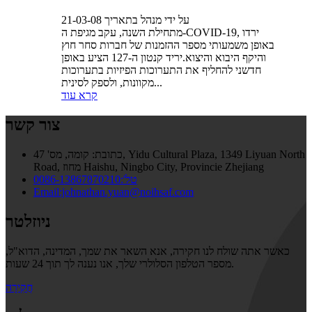
על ידי מנהל בתאריך 21-03-08
מתחילת השנה, עקב מגיפת ה-COVID-19, ירדו
באופן משמעותי מספר ההזמנות של חברות סחר חוץ
והיקף היבוא והיצוא.יריד קנטון ה-127 הציע באופן
חדשני להחליף את התערוכות הפיזיות בתערוכות
מקוונות, ולספק לסינית...
קרא עוד
צור קשר
כתובת:
קומה, מס' 47, Yidu Cultural Plaza, 1349 Liyuan North
Road, מחוז Haishu, Ningbo City, Provincie Zhejiang
טל':0086-13867870210
Email:johnathan.yuan@noihsaf.com
ניוזלטר
כאשר אתה שולח לנו חקירה, אנא השאר את שמך, המדינה, הדוא"ל,
מספר הטלפון הסלולרי שלך, אנו נענה לך תוך 24 שעות.
חֲקִירָה