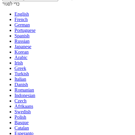
כדי לסגור
English
French
German
Portuguese
Spanish
Russian
Japanese
Korean
Arabic
Irish
Greek
Turkish
Italian
Danish
Romanian
Indonesian
Czech
Afrikaans
Swedish
Polish
Basque
Catalan
Esperanto