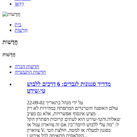
וִידֵאוֹ
בית
חֲדָשׁוֹת
חֲדָשׁוֹת
חֲדָשׁוֹת
חדשות חברה
חדשות התעשייה
מדריך סגנונות לגברים: 6 דרכים ללבוש
טי-שירט
על ידי מנהל בתאריך 22-09-02
עולם האופנה והטרנדים המתפתח במהירות לא רק
מציע אינסוף אפשרויות, אלא גם מציב
שאלות.והטי-שירט הוא לעתים קרובות הפתרון הקל
ל: "מה עלי ללבוש היום?"בין אם זה צווארון עגול או
צווארון V, בסגנון למעלה או למטה, חולצת הטי
הקלאסית מתאימה לכל אירוע ו...