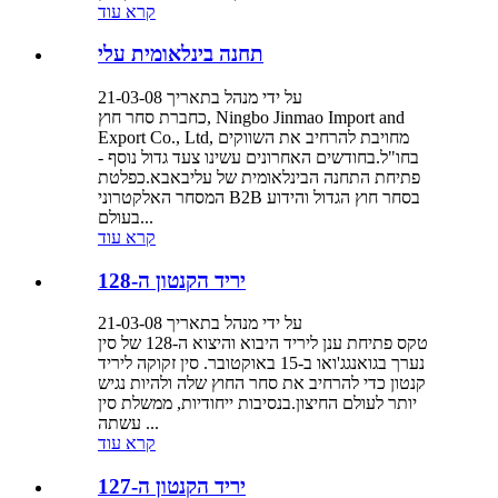
קרא עוד
תחנה בינלאומית עלי
על ידי מנהל בתאריך 21-03-08
כחברת סחר חוץ, Ningbo Jinmao Import and
Export Co., Ltd, מחויבת להרחיב את השווקים
בחו"ל.בחודשים האחרונים עשינו צעד גדול נוסף -
פתיחת התחנה הבינלאומית של עליבאבא.כפלטת
המסחר האלקטרוני B2B בסחר חוץ הגדול והידוע
בעולם...
קרא עוד
יריד הקנטון ה-128
על ידי מנהל בתאריך 21-03-08
טקס פתיחת ענן ליריד היבוא והיצוא ה-128 של סין
נערך בגואנגג'ואו ב-15 באוקטובר. סין זקוקה ליריד
קנטון כדי להרחיב את סחר החוץ שלה ולהיות נגיש
יותר לעולם החיצון.בנסיבות ייחודיות, ממשלת סין
עשתה ...
קרא עוד
יריד הקנטון ה-127