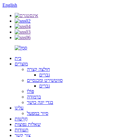
English
בית
מוצרים
חולצה קצרה
גברים
סווטשירט ומכנסיים
גברים
פּוֹלוֹ
ברמודה
בגדי יוגה כושר
עלינו
סיור במפעל
חֲדָשׁוֹת
שאלות נפוצות
תעודות
צור קשר