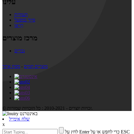
עלינו
תעודות
סיור במפעל
וִידֵאוֹ
מרכז מוצרים
גברים
מוצרים חמים
-
מפת אתר
© זכויות יוצרים - 2010-2021 : כל הזכויות שמורות.
שלח אימייל
x
לחץ על Enter כדי לחפש או על ESC