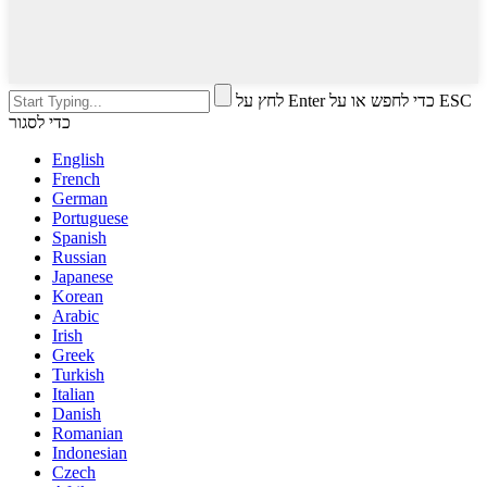
לחץ על Enter כדי לחפש או על ESC
כדי לסגור
English
French
German
Portuguese
Spanish
Russian
Japanese
Korean
Arabic
Irish
Greek
Turkish
Italian
Danish
Romanian
Indonesian
Czech