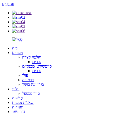
English
בית
מוצרים
חולצה קצרה
גברים
סווטשירט ומכנסיים
גברים
פּוֹלוֹ
ברמודה
בגדי יוגה כושר
עלינו
סיור במפעל
חֲדָשׁוֹת
שאלות נפוצות
תעודות
צור קשר