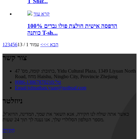
T Shir...
קרא עוד
הדפסה אישית חולצת פולו גברים 100%
כותנה T-sh...
הבא >
>>
עמוד 1 / 13
6
5
4
3
2
1
צור קשר
כתובת:
קומה, מס' 47, Yidu Cultural Plaza, 1349 Liyuan North
Road, מחוז Haishu, Ningbo City, Provincie Zhejiang
טל':0086-13867870210
Email:johnathan.yuan@noihsaf.com
ניוזלטר
כאשר אתה שולח לנו חקירה, אנא השאר את שמך, המדינה, הדוא"ל,
מספר הטלפון הסלולרי שלך, אנו נענה לך תוך 24 שעות.
חֲקִירָה